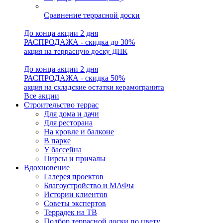
Сравнение террасной доски
До конца акции 2 дня
РАСПРОДАЖА - скидка до 30%
акция на террасную доску ДПК
До конца акции 2 дня
РАСПРОДАЖА - скидка 50%
акция на складские остатки керамогранита
Все акции
Строительство террас
Для дома и дачи
Для ресторана
На кровле и балконе
В парке
У бассейна
Пирсы и причалы
Вдохновение
Галерея проектов
Благоустройство и МАФы
Истории клиентов
Советы экспертов
Террадек на ТВ
Подбор террасной доски по цвету