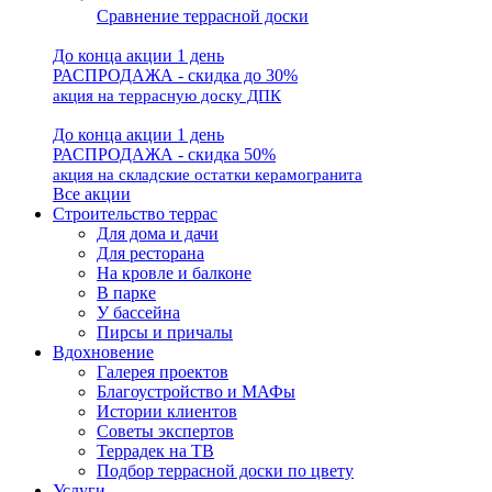
Сравнение террасной доски
До конца акции 1 день
РАСПРОДАЖА - скидка до 30%
акция на террасную доску ДПК
До конца акции 1 день
РАСПРОДАЖА - скидка 50%
акция на складские остатки керамогранита
Все акции
Строительство террас
Для дома и дачи
Для ресторана
На кровле и балконе
В парке
У бассейна
Пирсы и причалы
Вдохновение
Галерея проектов
Благоустройство и МАФы
Истории клиентов
Советы экспертов
Террадек на ТВ
Подбор террасной доски по цвету
Услуги