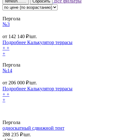
Все фильтры
Сбросить
Пергола
№3
от
142 140
₽/шт.
Подробнее
Калькулятор
террасы
+
+
+
Пергола
№14
от
206 000
₽/шт.
Подробнее
Калькулятор
террасы
+
+
+
Пергола
односкатный сдвижной тент
288 235 ₽/шт.