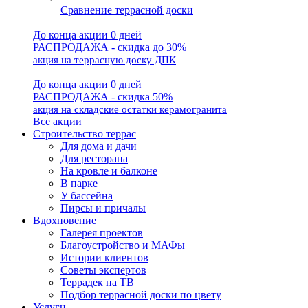
Сравнение террасной доски
До конца акции 0 дней
РАСПРОДАЖА - скидка до 30%
акция на террасную доску ДПК
До конца акции 0 дней
РАСПРОДАЖА - скидка 50%
акция на складские остатки керамогранита
Все акции
Строительство террас
Для дома и дачи
Для ресторана
На кровле и балконе
В парке
У бассейна
Пирсы и причалы
Вдохновение
Галерея проектов
Благоустройство и МАФы
Истории клиентов
Советы экспертов
Террадек на ТВ
Подбор террасной доски по цвету
Услуги