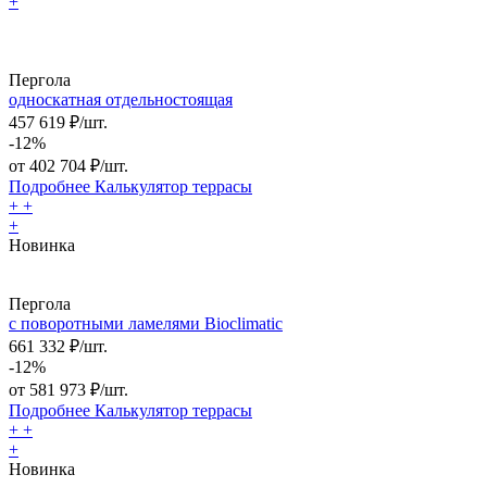
+
Пергола
односкатная отдельностоящая
457 619 ₽/шт.
-12%
от
402 704
₽/шт.
Подробнее
Калькулятор
террасы
+
+
+
Новинка
Пергола
с поворотными ламелями Bioclimatic
661 332 ₽/шт.
-12%
от
581 973
₽/шт.
Подробнее
Калькулятор
террасы
+
+
+
Новинка