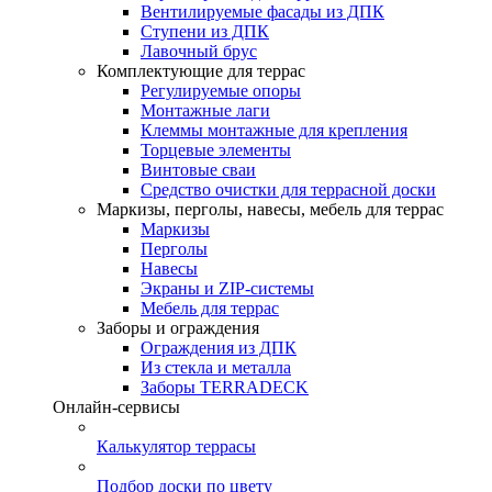
Вентилируемые фасады из ДПК
Ступени из ДПК
Лавочный брус
Комплектующие для террас
Регулируемые опоры
Монтажные лаги
Клеммы монтажные для крепления
Торцевые элементы
Винтовые сваи
Средство очистки для террасной доски
Маркизы, перголы, навесы, мебель для террас
Маркизы
Перголы
Навесы
Экраны и ZIP-системы
Мебель для террас
Заборы и ограждения
Ограждения из ДПК
Из стекла и металла
Заборы TERRADECK
Онлайн-сервисы
Калькулятор террасы
Подбор доски по цвету