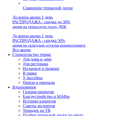
Сравнение террасной доски
До конца акции 1 день
РАСПРОДАЖА - скидка до 30%
акция на террасную доску ДПК
До конца акции 1 день
РАСПРОДАЖА - скидка 50%
акция на складские остатки керамогранита
Все акции
Строительство террас
Для дома и дачи
Для ресторана
На кровле и балконе
В парке
У бассейна
Пирсы и причалы
Вдохновение
Галерея проектов
Благоустройство и МАФы
Истории клиентов
Советы экспертов
Террадек на ТВ
Подбор террасной доски по цвету