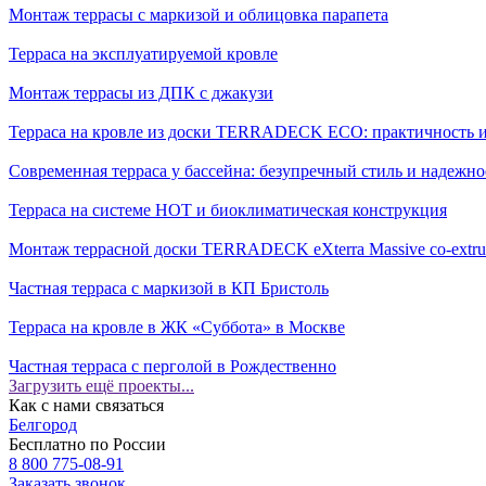
Монтаж террасы c маркизой и облицовка парапета
Терраса на эксплуатируемой кровле
Монтаж террасы из ДПК с джакузи
Терраса на кровле из доски TERRADECK ECO: практичность и
Современная терраса у бассейна: безупречный стиль и надежн
Терраса на системе НОТ и биоклиматическая конструкция
Монтаж террасной доски TERRADECK eXterra Massive co-extru
Частная терраса с маркизой в КП Бристоль
Терраса на кровле в ЖК «Суббота» в Москве
Частная терраса с перголой в Рождественно
Загрузить ещё проекты...
Как с нами связаться
Белгород
Бесплатно по России
8 800 775-08-91
Заказать звонок