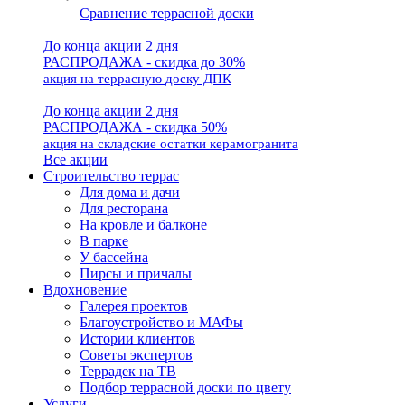
Сравнение террасной доски
До конца акции 2 дня
РАСПРОДАЖА - скидка до 30%
акция на террасную доску ДПК
До конца акции 2 дня
РАСПРОДАЖА - скидка 50%
акция на складские остатки керамогранита
Все акции
Строительство террас
Для дома и дачи
Для ресторана
На кровле и балконе
В парке
У бассейна
Пирсы и причалы
Вдохновение
Галерея проектов
Благоустройство и МАФы
Истории клиентов
Советы экспертов
Террадек на ТВ
Подбор террасной доски по цвету
Услуги