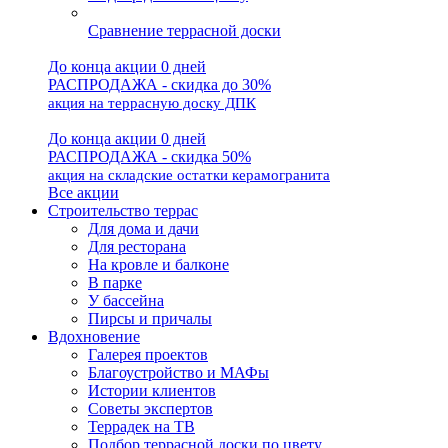
Сравнение террасной доски
До конца акции 0 дней
РАСПРОДАЖА - скидка до 30%
акция на террасную доску ДПК
До конца акции 0 дней
РАСПРОДАЖА - скидка 50%
акция на складские остатки керамогранита
Все акции
Строительство террас
Для дома и дачи
Для ресторана
На кровле и балконе
В парке
У бассейна
Пирсы и причалы
Вдохновение
Галерея проектов
Благоустройство и МАФы
Истории клиентов
Советы экспертов
Террадек на ТВ
Подбор террасной доски по цвету