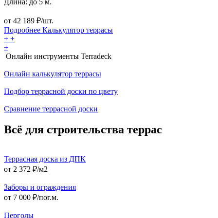
Длина: до 5 м.
от
42 189
₽/шт.
Подробнее
Калькулятор
террасы
+
+
+
Онлайн инструменты Terradeck
Онлайн калькулятор террасы
Подбор террасной доски по цвету
Сравнение террасной доски
Всё для строительства террас
Террасная доска из ДПК
от 2 372 ₽/м2
Заборы и ограждения
от 7 000 ₽/пог.м.
Перголы