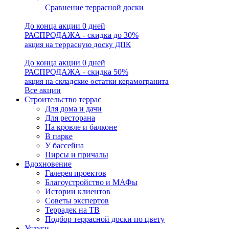
Сравнение террасной доски
До конца акции 0 дней
РАСПРОДАЖА - скидка до 30%
акция на террасную доску ДПК
До конца акции 0 дней
РАСПРОДАЖА - скидка 50%
акция на складские остатки керамогранита
Все акции
Строительство террас
Для дома и дачи
Для ресторана
На кровле и балконе
В парке
У бассейна
Пирсы и причалы
Вдохновение
Галерея проектов
Благоустройство и МАФы
Истории клиентов
Советы экспертов
Террадек на ТВ
Подбор террасной доски по цвету
Услуги