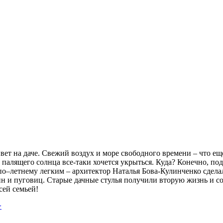
ивет на даче. Свежий воздух и море свободного времени – что е
т палящего солнца все-таки хочется укрыться. Куда? Конечно, п
по–летнему легким – архитектор Наталья Бова-Кулинченко сдела
н и пуговиц. Старые дачные стулья получили вторую жизнь и со
сей семьей!
>