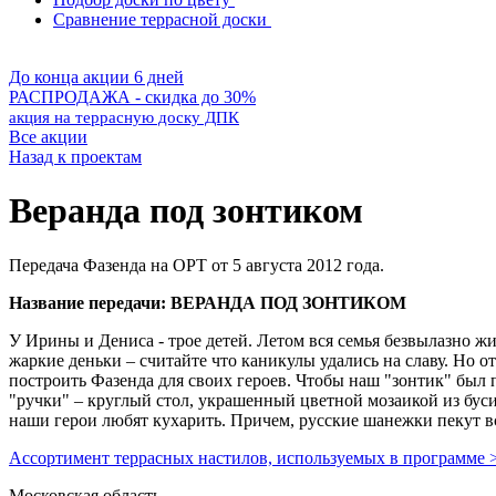
Сравнение террасной доски
До конца акции 6 дней
РАСПРОДАЖА - скидка до 30%
акция на террасную доску ДПК
Все акции
Назад к проектам
Веранда под зонтиком
Передача Фазенда на ОРТ от 5 августа 2012 года.
Название передачи: ВЕРАНДА ПОД ЗОНТИКОМ
У Ирины и Дениса - трое детей. Летом вся семья безвылазно ж
жаркие деньки – считайте что каникулы удались на славу. Но о
построить Фазенда для своих героев. Чтобы наш "зонтик" был 
"ручки" – круглый стол, украшенный цветной мозаикой из буси
наши герои любят кухарить. Причем, русские шанежки пекут в
Ассортимент террасных настилов, используемых в программе 
Московская область