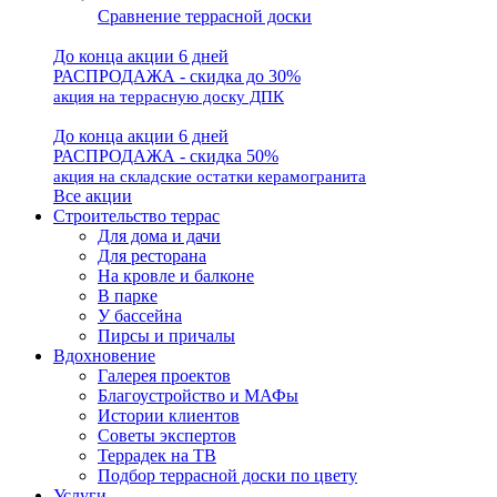
Сравнение террасной доски
До конца акции 6 дней
РАСПРОДАЖА - скидка до 30%
акция на террасную доску ДПК
До конца акции 6 дней
РАСПРОДАЖА - скидка 50%
акция на складские остатки керамогранита
Все акции
Строительство террас
Для дома и дачи
Для ресторана
На кровле и балконе
В парке
У бассейна
Пирсы и причалы
Вдохновение
Галерея проектов
Благоустройство и МАФы
Истории клиентов
Советы экспертов
Террадек на ТВ
Подбор террасной доски по цвету
Услуги