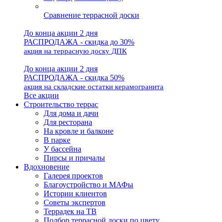
Сравнение террасной доски
До конца акции 2 дня
РАСПРОДАЖА - скидка до 30%
акция на террасную доску ДПК
До конца акции 2 дня
РАСПРОДАЖА - скидка 50%
акция на складские остатки керамогранита
Все акции
Строительство террас
Для дома и дачи
Для ресторана
На кровле и балконе
В парке
У бассейна
Пирсы и причалы
Вдохновение
Галерея проектов
Благоустройство и МАФы
Истории клиентов
Советы экспертов
Террадек на ТВ
Подбор террасной доски по цвету