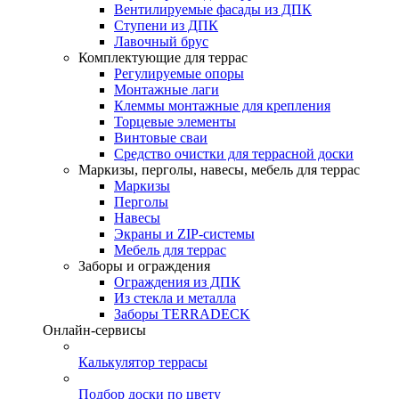
Вентилируемые фасады из ДПК
Ступени из ДПК
Лавочный брус
Комплектующие для террас
Регулируемые опоры
Монтажные лаги
Клеммы монтажные для крепления
Торцевые элементы
Винтовые сваи
Средство очистки для террасной доски
Маркизы, перголы, навесы, мебель для террас
Маркизы
Перголы
Навесы
Экраны и ZIP-системы
Мебель для террас
Заборы и ограждения
Ограждения из ДПК
Из стекла и металла
Заборы TERRADECK
Онлайн-сервисы
Калькулятор террасы
Подбор доски по цвету