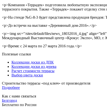
<p>Компания «Террадек» подготовила любопытную экспозицию 
террасного покрытия. Также «Террадек» покажет отделку стен
<p>На стенде №G-8-3 будет представлена продукция брендов: Те
<p>До встречи на выставке «Деревянный дом-2016».</p>
<p><img src="/sites/default/files/news_18032016_4.jpg" align="l
Международный Выставочный центр «Крокус Экспо», МО, г. Кра
<p>Время: с 24 марта по 27 марта 2016 года.</p>
Полезные ссылки
Коллекции доски из ДПК
Коллекции доски из дерева
Расчет стоимости террасы
Выбор цвета доски
Строительство террасы «под ключ» от производителя
Подробнее
Как с нами связаться
Белгород
Бесплатно по России