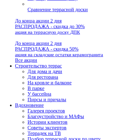
Сравнение террасной доски
До конца акции 2 дня
РАСПРОДАЖА - скидка до 30%
акция на террасную доску ДПК
До конца акции 2 дня
РАСПРОДАЖА - скидка 50%
акция на складские остатки керамогранита
Все акции
Строительство террас
Для дома и дачи
Для ресторана
На кровле и балконе
В парке
У бассейна
Пирсы и причалы
Вдохновение
Галерея проектов
Благоустройство и МАФы
Истории клиентов
Советы экспертов
Террадек на ТВ
Подбор террасной доски по цвету