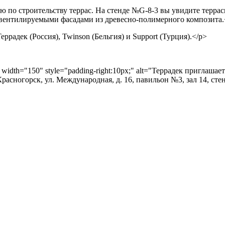
по строительству террас. На стенде №G-8-3 вы увидите террас
 вентилируемыми фасадами из древесно-полимерного композита.
ррадек (Россия), Twinson (Бельгия) и Support (Турция).</p>
eft" width="150" style="padding-right:10px;" alt="Террадек пригл
сногорск, ул. Международная, д. 16, павильон №3, зал 14, сте