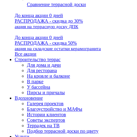
Сравнение террасной доски
До конца акции 0 дней
РАСПРОДАЖА - скидка до 30%
акция на террасную доску ДПК
До конца акции 0 дней
РАСПРОДАЖА - скидка 50%
акция на складские остатки керамогранита
Все акции
Строительство террас
Для дома и дачи
Для ресторана
На кровле и балконе
В парке
У бассейна
Пирсы и причалы
Вдохновение
Галерея проектов
Благоустройство и МАФы
Истории клиентов
Советы экспертов
Террадек на ТВ
Подбор террасной доски по цвету
Услуги