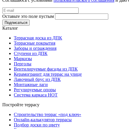
Соглашаюсь с условиями
пользовательского соглашения
и даю 
Оставьте это поле пустым
Подписаться
Каталог
Террасная доска из ДПК
Террасные покрытия
Заборы и ограждения
Ступени из ДПК
Маркизы
Перголы
Вентилируемые фасады из ДПК
Керамогранит для террас на улице
Лавочный брус из ДПК
Монтажные лаги
Регулируемые опоры
Система каркаса НОТ
Постройте террасу
Строительство террас «под ключ»
Онлайн-калькулятор террасы
Подбор доски по цвету