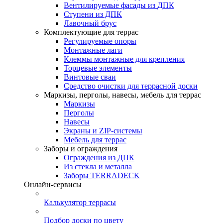
Вентилируемые фасады из ДПК
Ступени из ДПК
Лавочный брус
Комплектующие для террас
Регулируемые опоры
Монтажные лаги
Клеммы монтажные для крепления
Торцевые элементы
Винтовые сваи
Средство очистки для террасной доски
Маркизы, перголы, навесы, мебель для террас
Маркизы
Перголы
Навесы
Экраны и ZIP-системы
Мебель для террас
Заборы и ограждения
Ограждения из ДПК
Из стекла и металла
Заборы TERRADECK
Онлайн-сервисы
Калькулятор террасы
Подбор доски по цвету