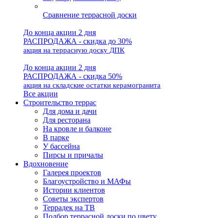
Сравнение террасной доски
До конца акции 2 дня
РАСПРОДАЖА - скидка до 30%
акция на террасную доску ДПК
До конца акции 2 дня
РАСПРОДАЖА - скидка 50%
акция на складские остатки керамогранита
Все акции
Строительство террас
Для дома и дачи
Для ресторана
На кровле и балконе
В парке
У бассейна
Пирсы и причалы
Вдохновение
Галерея проектов
Благоустройство и МАФы
Истории клиентов
Советы экспертов
Террадек на ТВ
Подбор террасной доски по цвету