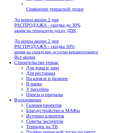
Сравнение террасной доски
До конца акции 2 дня
РАСПРОДАЖА - скидка до 30%
акция на террасную доску ДПК
До конца акции 2 дня
РАСПРОДАЖА - скидка 50%
акция на складские остатки керамогранита
Все акции
Строительство террас
Для дома и дачи
Для ресторана
На кровле и балконе
В парке
У бассейна
Пирсы и причалы
Вдохновение
Галерея проектов
Благоустройство и МАФы
Истории клиентов
Советы экспертов
Террадек на ТВ
Подбор террасной доски по цвету