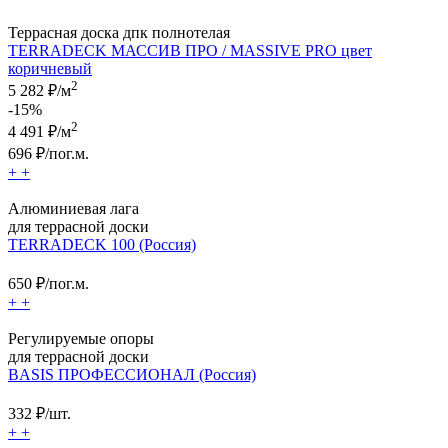
Террасная доска дпк полнотелая
TERRADECK МАССИВ ПРО / MASSIVE PRO цвет
коричневый
2
5 282 ₽/м
-15%
2
4 491
₽/м
696
₽/пог.м.
+
+
Алюминиевая лага
для террасной доски
TERRADECK 100 (Россия)
650
₽/пог.м.
+
+
Регулируемые опоры
для террасной доски
BASIS ПРОФЕССИОНАЛ (Россия)
332
₽/шт.
+
+