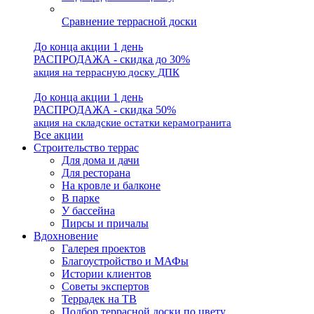
Сравнение террасной доски
До конца акции 1 день
РАСПРОДАЖА - скидка до 30%
акция на террасную доску ДПК
До конца акции 1 день
РАСПРОДАЖА - скидка 50%
акция на складские остатки керамогранита
Все акции
Строительство террас
Для дома и дачи
Для ресторана
На кровле и балконе
В парке
У бассейна
Пирсы и причалы
Вдохновение
Галерея проектов
Благоустройство и МАФы
Истории клиентов
Советы экспертов
Террадек на ТВ
Подбор террасной доски по цвету