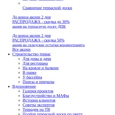
Сравнение террасной доски
До конца акции 2 дня
РАСПРОДАЖА - скидка до 30%
акция на террасную доску ДПК
До конца акции 2 дня
РАСПРОДАЖА - скидка 50%
акция на складские остатки керамогранита
Все акции
Строительство террас
Для дома и дачи
Для ресторана
На кровле и балконе
В парке
У бассейна
Пирсы и причалы
Вдохновение
Галерея проектов
Благоустройство и МАФы
Истории клиентов
Советы экспертов
Террадек на ТВ
Подбор террасной доски по цвету