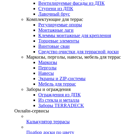
Вентилируемые фасады из ДПК
Ступени из ДПК
Лавочный брус
Комплектующие для террас
Регулируемые опоры
Монтажные лаги
Клеммы монтажные для крепления
Торцевые элементы
Винтовые сваи
Средство очистки для террасной доски
Маркизы, перголы, навесы, мебель для террас
Маркизы
Перголы
Навесы
Экраны и ZIP-системы
Мебель для террас
Заборы и ограждения
Ограждения из ДПК
Из стекла и металла
Заборы TERRADECK
Онлайн-сервисы
Калькулятор террасы
Подбор доски по цвету