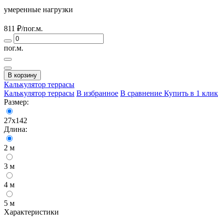
умеренные нагрузки
811
₽/пог.м.
пог.м.
В корзину
Калькулятор
террасы
Калькулятор террасы
В избранное
В сравнение
Купить в 1 клик
Размер:
27х142
Длина:
2 м
3 м
4 м
5 м
Характеристики