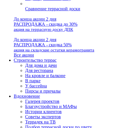
Сравнение террасной доски
До конца акции 2 дня
РАСПРОДАЖА - скидка до 30%
акция на террасную доску ДПК
До конца акции 2 дня
РАСПРОДАЖА - скидка 50%
акция на складские остатки керамогранита
Все акции
Строительство террас
Для дома и дачи
Для ресторана
На кровле и балконе
В парке
У бассейна
Пирсы и причалы
Вдохновение
Галерея проектов
Благоустройство и МАФы
Истории клиентов
Советы экспертов
Террадек на ТВ
Подбор террасной доски по цвету