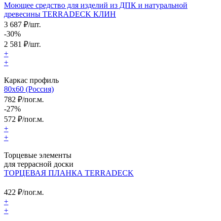
Моющее средство для изделий из ДПК и натуральной
древесины TERRADECK КЛИН
3 687 ₽/шт.
-30%
2 581
₽/шт.
+
+
Каркас профиль
80x60 (Россия)
782 ₽/пог.м.
-27%
572
₽/пог.м.
+
+
Торцевые элементы
для террасной доски
ТОРЦЕВАЯ ПЛАНКА TERRADECK
422
₽/пог.м.
+
+