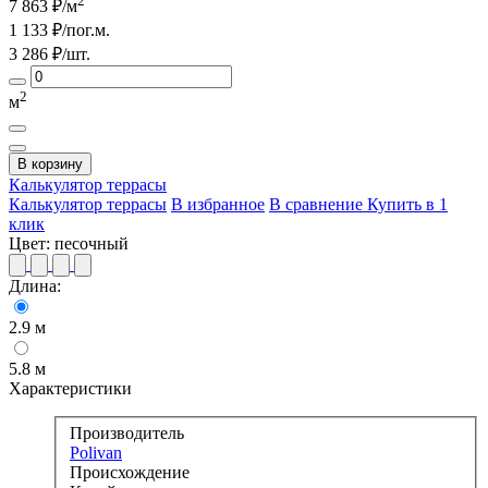
2
7 863
₽/м
1 133
₽/пог.м.
3 286
₽/шт.
2
м
В корзину
Калькулятор
террасы
Калькулятор террасы
В избранное
В сравнение
Купить в 1
клик
Цвет:
песочный
Длина:
2.9 м
5.8 м
Характеристики
Производитель
Polivan
Происхождение